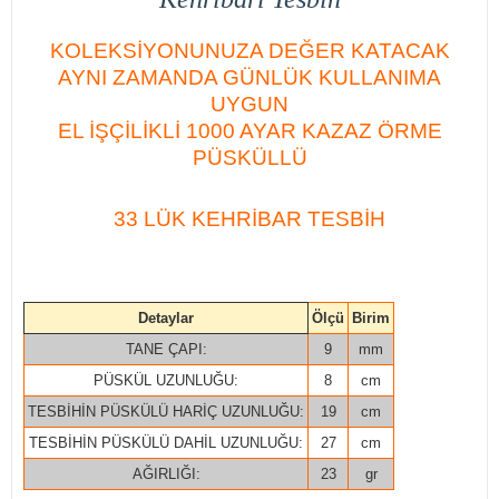
KOLEKSİYONUNUZA DEĞER KATACAK
AYNI ZAMANDA GÜNLÜK KULLANIMA
UYGUN
EL İŞÇİLİKLİ 1000 AYAR KAZAZ ÖRME
PÜSKÜLLÜ
33 LÜK KEHRİBAR TESBİH
Detaylar
Ölçü
Birim
TANE ÇAPI:
9
mm
PÜSKÜL UZUNLUĞU:
8
cm
TESBİHİN PÜSKÜLÜ HARİÇ UZUNLUĞU:
19
cm
TESBİHİN PÜSKÜLÜ DAHİL UZUNLUĞU:
27
cm
AĞIRLIĞI:
23
gr