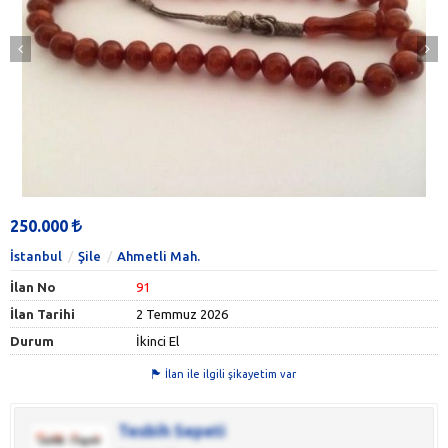
250.000
İstanbul
Şile
Ahmetli Mah.
İlan No
91
İlan Tarihi
2 Temmuz 2026
Durum
İkinci El
İlan ile ilgili şikayetim var
Tesbih Sepeti