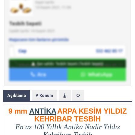
Kayıt tarihi:
10 Kasım 2021, 11:06
Tesbih Sepeti
Üyelik tarihi: 10 Kasım 2021
Mağazanın tüm ilanlarını görüntüle
Cep
532 462 85 17
İlan sahibi: Tesbih Sepeti (Tesbih Sepeti)
WhatsApp
532 462 85 17
Ara
WhatsApp
İlan sahibine mesaj gönder
Açıklama
Konum
9 mm
ANTİKA
ARPA KESİM YILDIZ
KEHRİBAR TESBİH
En az 100 Yıllık Antika Nadir Yıldız
Kehribarı Tesbih