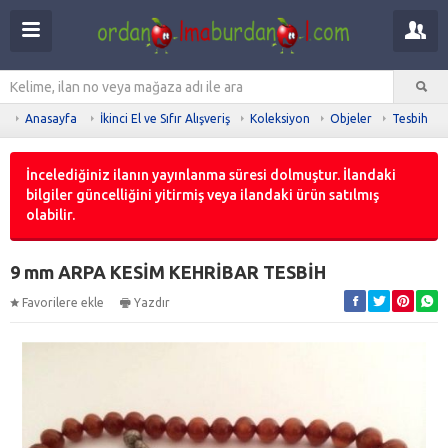
Anasayfa
İkinci El ve Sıfır Alışveriş
Koleksiyon
Objeler
Tesbih
İncelediğiniz ilanın yayınlanma süresi dolmuştur. İlandaki
bilgiler güncelliğini yitirmiş veya ilandaki ürün satılmış
olabilir.
9 mm ARPA KESİM KEHRİBAR TESBİH
Favorilere ekle
Yazdır