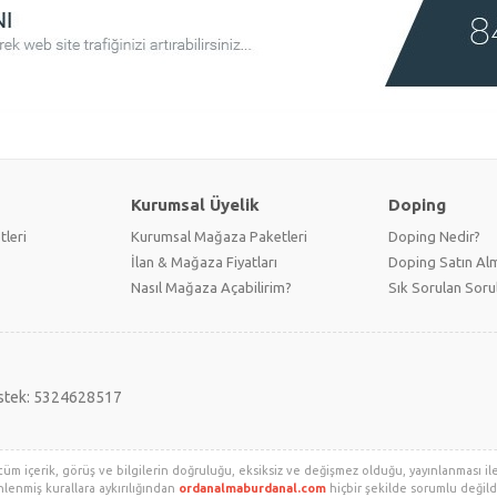
Kurumsal Üyelik
Doping
tleri
Kurumsal Mağaza Paketleri
Doping Nedir?
İlan & Mağaza Fiyatları
Doping Satın Alm
Nasıl Mağaza Açabilirim?
Sık Sorulan Soru
stek: 5324628517
tüm içerik, görüş ve bilgilerin doğruluğu, eksiksiz ve değişmez olduğu, yayınlanması ile i
enlenmiş kurallara aykırılığından
ordanalmaburdanal.com
hiçbir şekilde sorumlu değildir