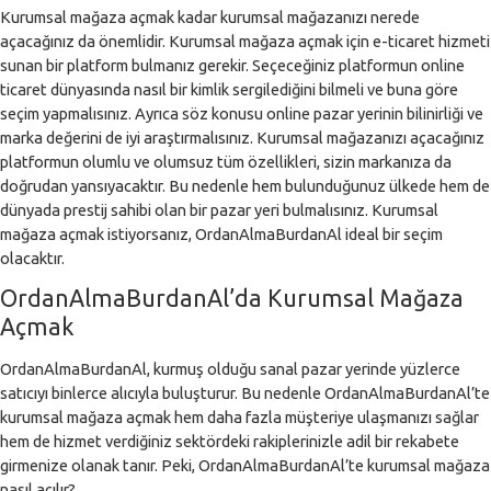
Kurumsal mağaza açmak kadar kurumsal mağazanızı nerede
açacağınız da önemlidir. Kurumsal mağaza açmak için e-ticaret hizmeti
sunan bir platform bulmanız gerekir. Seçeceğiniz platformun online
ticaret dünyasında nasıl bir kimlik sergilediğini bilmeli ve buna göre
seçim yapmalısınız. Ayrıca söz konusu online pazar yerinin bilinirliği ve
marka değerini de iyi araştırmalısınız. Kurumsal mağazanızı açacağınız
platformun olumlu ve olumsuz tüm özellikleri, sizin markanıza da
doğrudan yansıyacaktır. Bu nedenle hem bulunduğunuz ülkede hem de
dünyada prestij sahibi olan bir pazar yeri bulmalısınız. Kurumsal
mağaza açmak istiyorsanız, OrdanAlmaBurdanAl ideal bir seçim
olacaktır.
OrdanAlmaBurdanAl’da Kurumsal Mağaza
Açmak
OrdanAlmaBurdanAl, kurmuş olduğu sanal pazar yerinde yüzlerce
satıcıyı binlerce alıcıyla buluşturur. Bu nedenle OrdanAlmaBurdanAl’te
kurumsal mağaza açmak hem daha fazla müşteriye ulaşmanızı sağlar
hem de hizmet verdiğiniz sektördeki rakiplerinizle adil bir rekabete
girmenize olanak tanır. Peki, OrdanAlmaBurdanAl’te kurumsal mağaza
nasıl açılır?