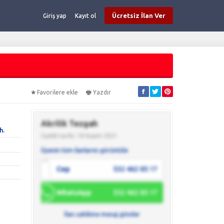
Ücretsiz İlan Ver
Giriş yap
Kayıt ol
Favorilere ekle
Yazdır
Akrilik Tezgah
h.
Üyelik tarihi: 18 Kasım 2021
Üyenin tüm ilanlarını görüntüle
Cep
532 462 85 17
WhatsApp
532 462 85 17
İlan sahibine mesaj gönder