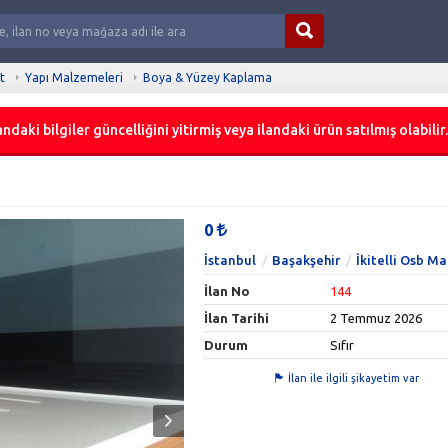
t
Yapı Malzemeleri
Boya & Yüzey Kaplama
ndaki bilgiler güncelliğini yitirmiş veya ilandaki ürün satılmış olabilir.
0
İstanbul
Başakşehir
İkitelli Osb Ma
İlan No
144
İlan Tarihi
2 Temmuz 2026
Durum
Sıfır
İlan ile ilgili şikayetim var