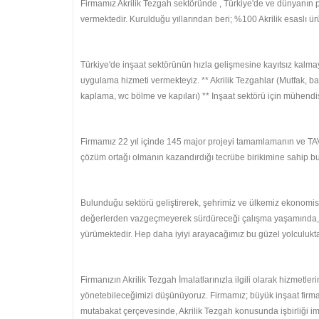
Firmamız Akrilik Tezgah sektöründe , Türkiye'de ve dünyanın p
vermektedir. Kurulduğu yıllarından beri; %100 Akrilik esaslı ür
Türkiye'de inşaat sektörünün hızla gelişmesine kayıtsız kalma
uygulama hizmeti vermekteyiz. ** Akrilik Tezgahlar (Mutfak, 
kaplama, wc bölme ve kapıları) ** Inşaat sektörü için mühendisl
Firmamız 22 yıl içinde 145 major projeyi tamamlamanın ve T
çözüm ortağı olmanın kazandırdığı tecrübe birikimine sahip b
Bulunduğu sektörü geliştirerek, şehrimiz ve ülkemiz ekonomis
değerlerden vazgeçmeyerek sürdüreceği çalışma yaşamında, tüm 
yürümektedir. Hep daha iyiyi arayacağımız bu güzel yolculukta, 
Firmanızın Akrilik Tezgah İmalatlarınızla ilgili olarak hizmetleri
yönetebileceğimizi düşünüyoruz. Firmamız; büyük inşaat firmala
mutabakat çerçevesinde, Akrilik Tezgah konusunda işbirliği imk