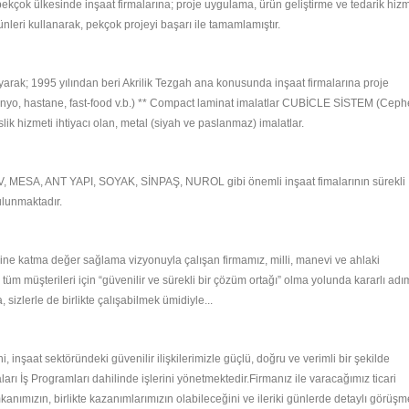
ekçok ülkesinde inşaat firmalarına; proje uygulama, ürün geliştirme ve tedarik hizm
ünleri kullanarak, pekçok projeyi başarı ile tamamlamıştır.
yarak; 1995 yılından beri Akrilik Tezgah ana konusunda inşaat firmalarına proje
banyo, hastane, fast-food v.b.) ** Compact laminat imalatlar CUBİCLE SİSTEM (Ceph
ik hizmeti ihtiyacı olan, metal (siyah ve paslanmaz) imalatlar.
AV, MESA, ANT YAPI, SOYAK, SİNPAŞ, NUROL gibi önemli inşaat fimalarının sürekli
ulunmaktadır.
ine katma değer sağlama vizyonuyla çalışan firmamız, milli, manevi ve ahlaki
müşterileri için “güvenilir ve sürekli bir çözüm ortağı” olma yolunda kararlı adı
sizlerle de birlikte çalışabilmek ümidiyle...
ni, inşaat sektöründeki güvenilir ilişkilerimizle güçlü, doğru ve verimli bir şekilde
rı İş Programları dahilinde işlerini yönetmektedir.Firmanız ile varacağımız ticari
anımızın, birlikte kazanımlarımızın olabileceğini ve ileriki günlerde detaylı görüşm