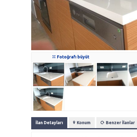
Fotoğrafı büyüt
İlan Detayları
Konum
Benzer İlanlar