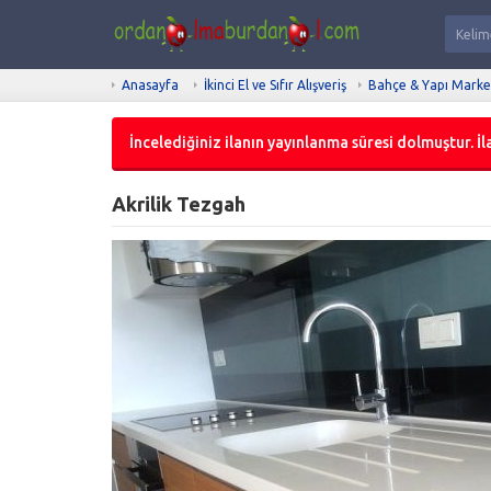
Anasayfa
İkinci El ve Sıfır Alışveriş
Bahçe & Yapı Marke
İncelediğiniz ilanın yayınlanma süresi dolmuştur. İla
Akrilik Tezgah