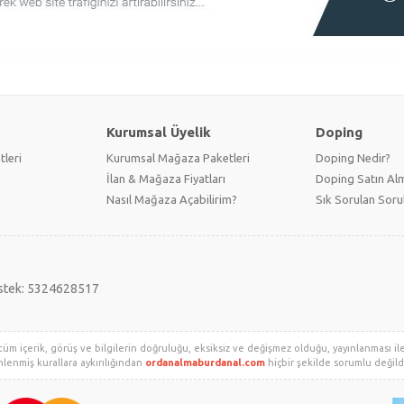
Kurumsal Üyelik
Doping
tleri
Kurumsal Mağaza Paketleri
Doping Nedir?
İlan & Mağaza Fiyatları
Doping Satın Alm
Nasıl Mağaza Açabilirim?
Sık Sorulan Soru
stek: 5324628517
tüm içerik, görüş ve bilgilerin doğruluğu, eksiksiz ve değişmez olduğu, yayınlanması ile i
enlenmiş kurallara aykırılığından
ordanalmaburdanal.com
hiçbir şekilde sorumlu değildir