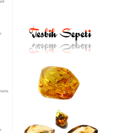
eti
e
mlarla
e