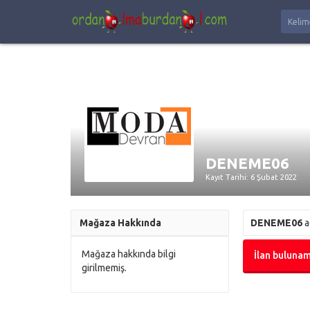
DENEME06
Kayıt Tarihi: 6 Şubat 2022
Mağaza Hakkında
DENEME06
a
Mağaza hakkında bilgi
İlan bulunam
girilmemiş.