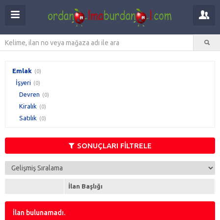
Emlak
(0)
İşyeri
(0)
Devren
(0)
Kiralık
(0)
Satılık
(0)
SONUÇLARI FİLTRELE
İlan Başlığı
İlan bulunamadı.