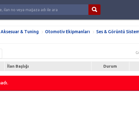
 Aksesuar & Tuning
Otomotiv Ekipmanları
Ses & Görüntü Sistem
G
İlan Başlığı
Durum
adı.