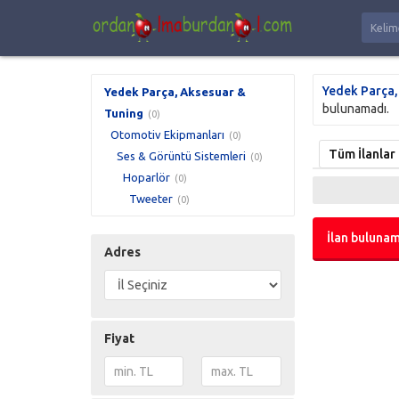
Yedek Parça,
Yedek Parça, Aksesuar &
bulunamadı.
Tuning
(0)
Otomotiv Ekipmanları
(0)
Tüm İlanlar
Ses & Görüntü Sistemleri
(0)
Hoparlör
(0)
Tweeter
(0)
İlan bulunam
Adres
Fiyat