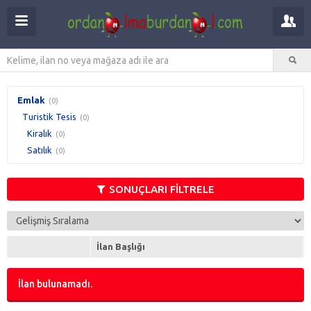
Emlak
(0)
Turistik Tesis
(0)
Kiralık
(0)
Satılık
(0)
SONUÇLARI FİLTRELE
İlan Başlığı
İlan bulunamadı.