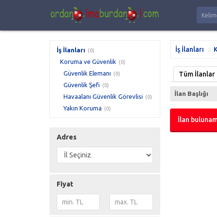
İş İlanları
K
İş İlanları
(0)
Koruma ve Güvenlik
(0)
Güvenlik Elemanı
Tüm İlanlar
(0)
Güvenlik Şefi
(0)
İlan Başlığı
Havaalanı Güvenlik Görevlisi
(0)
Yakın Koruma
(0)
İlan bulunam
Adres
Fiyat