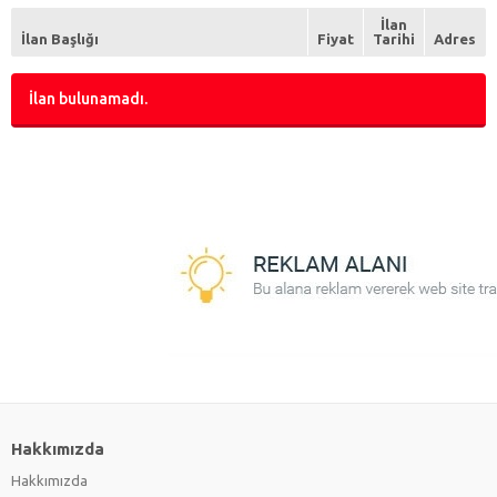
Restoran Yöneticisi
(0)
İlan
Servis Elemanı
(0)
İlan Başlığı
Fiyat
Tarihi
Adres
Sommelier
(0)
İlan bulunamadı.
Hakkımızda
Hakkımızda