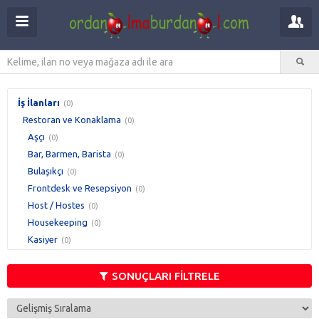
İş İlanları
(0)
Restoran ve Konaklama
(0)
Aşçı
(0)
Bar, Barmen, Barista
(0)
Bulaşıkçı
(0)
Frontdesk ve Resepsiyon
(0)
Host / Hostes
(0)
Housekeeping
(0)
Kasiyer
(0)
Moto Kurye
(0)
Müşteri İlişkileri
(0)
SONUÇLARI FİLTRELE
Otel Yöneticisi
(0)
Pide & Fırın Ustası
(0)