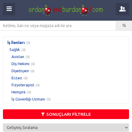
İş İlanları
(0)
Sağlık
(0)
Asistan
(0)
Diş Hekimi
(0)
Diyetisyen
(0)
Eczacı
(0)
Fizyoterapist
(0)
Hemşire
(0)
İş Güvenliği Uzmanı
(0)
İşyeri Hekimi
(0)
Laborant
(0)
SONUÇLARI FİLTRELE
Paramedik
(0)
Pratisyen Hekim
(0)