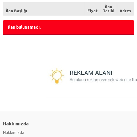
Psikolog
(0)
İlan
Spor Hastalıkları Uzmanı
(0)
İlan Başlığı
Fiyat
Tarihi
Adres
Tıbbi Sekreter
(0)
Uzman Doktor
(0)
İlan bulunamadı.
Veteriner
(0)
Hakkımızda
Hakkımızda