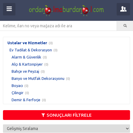
Ustalar ve Hizmetler
(0)
Ev Tadilat & Dekorasyon
(0)
Alarm & Güvenlik
(0)
Alçı & Kartonpiyer
(0)
Bahçe ve Peyzaj
(0)
Banyo ve Mutfak Dekorasyonu
(0)
Boyacı
(0)
Çilingir
(0)
Demir & Ferforje
(0)
Doğalgaz Tesisatı
(0)
Elektrik & Aydınlatma
SONUÇLARI FİLTRELE
(0)
Isıtma, Soğutma
(0)
İnşaat & Hafriyat
(0)