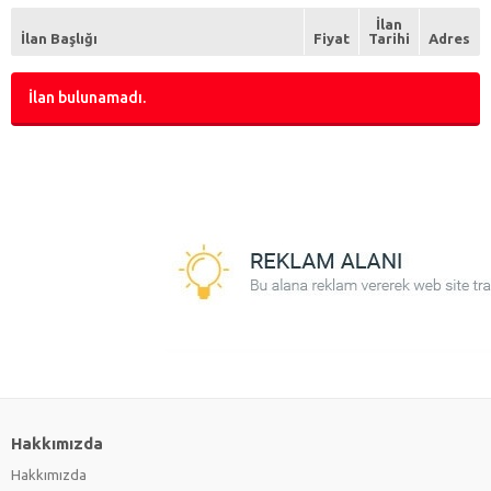
Kapı, Pencere, Cam & Cam Balkon
(0)
İlan
Marangoz
(0)
İlan Başlığı
Fiyat
Tarihi
Adres
Mimarlık & Mühendislik
(0)
Mobilya ve Döşeme
(0)
İlan bulunamadı.
Su Tesisatı
(0)
Taş & Beton Döşeme
(0)
Temizlik & İlaçlama
(0)
Yalıtım ve Mantolama
(0)
Yüzey Döşeme
(0)
Zemin Kaplama
(0)
Hakkımızda
Hakkımızda