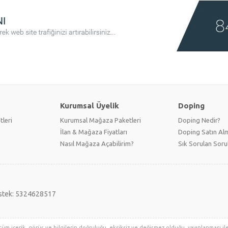
Kurumsal Üyelik
Doping
tleri
Kurumsal Mağaza Paketleri
Doping Nedir?
İlan & Mağaza Fiyatları
Doping Satın Alm
Nasıl Mağaza Açabilirim?
Sık Sorulan Soru
stek: 5324628517
tüm içerik, görüş ve bilgilerin doğruluğu, eksiksiz ve değişmez olduğu, yayınlanması ile i