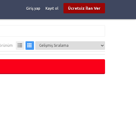
Ücretsiz İlan Ver
Giriş yap
Kayıt ol
örünüm