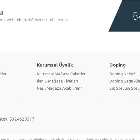
Kurumsal Üyelik
Doping
tleri
Kurumsal Mağaza Paketleri
Doping Nedir?
İlan & Mağaza Fiyatları
Doping Satın Alm
Nasıl Mağaza Açabilirim?
Sık Sorulan Soru
stek: 5324628517
tüm içerik, görüş ve bilgilerin doğruluğu, eksiksiz ve değişmez olduğu, yayınlanması ile i