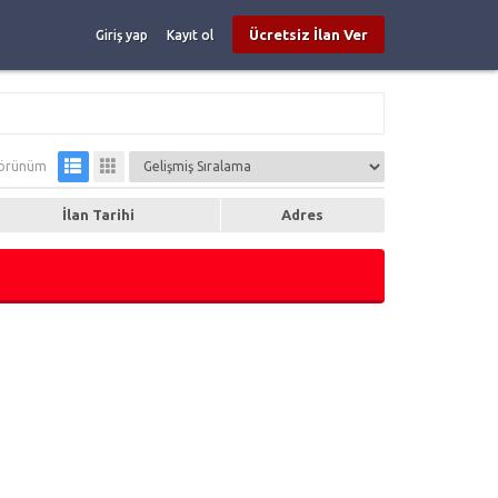
Ücretsiz İlan Ver
Giriş yap
Kayıt ol
örünüm
İlan Tarihi
Adres