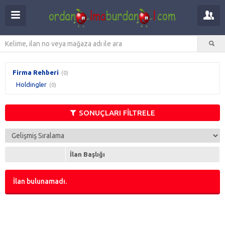
Firma Rehberi
(0)
Holdingler
(0)
SONUÇLARI FİLTRELE
İlan Başlığı
İlan bulunamadı.