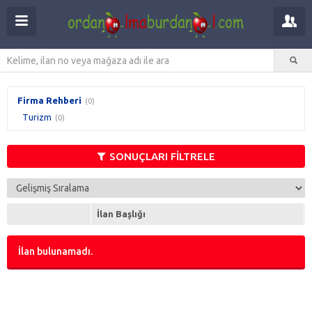
Firma Rehberi
(0)
Turizm
(0)
SONUÇLARI FİLTRELE
İlan Başlığı
İlan bulunamadı.