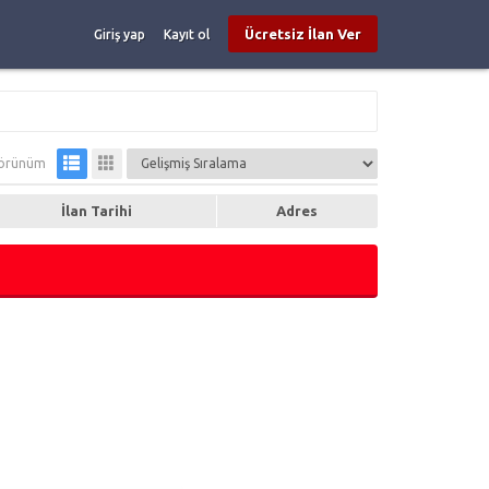
Ücretsiz İlan Ver
Giriş yap
Kayıt ol
örünüm
İlan Tarihi
Adres