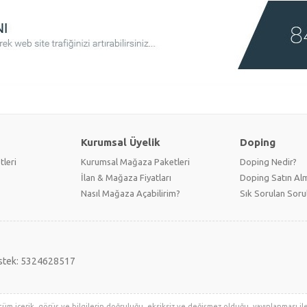
Kurumsal Üyelik
Doping
tleri
Kurumsal Mağaza Paketleri
Doping Nedir?
İlan & Mağaza Fiyatları
Doping Satın Alm
Nasıl Mağaza Açabilirim?
Sık Sorulan Soru
stek: 5324628517
tüm içerik, görüş ve bilgilerin doğruluğu, eksiksiz ve değişmez olduğu, yayınlanması ile i