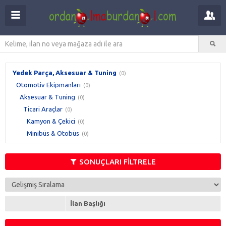
Yedek Parça, Aksesuar & Tuning
(0)
Otomotiv Ekipmanları
(0)
Aksesuar & Tuning
(0)
Ticari Araçlar
(0)
Kamyon & Çekici
(0)
Minibüs & Otobüs
(0)
SONUÇLARI FİLTRELE
İlan Başlığı