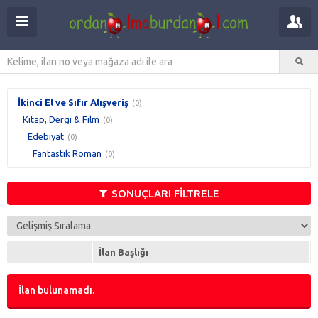
İkinci El ve Sıfır Alışveriş
(0)
Kitap, Dergi & Film
(0)
Edebiyat
(0)
Fantastik Roman
(0)
SONUÇLARI FİLTRELE
İlan Başlığı
İlan bulunamadı.