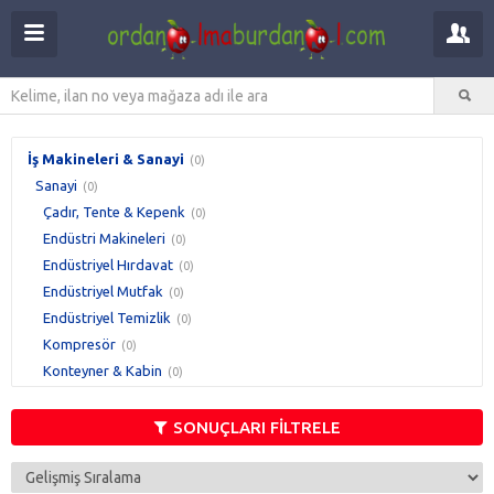
İş Makineleri & Sanayi
(0)
Sanayi
(0)
Çadır, Tente & Kepenk
(0)
Endüstri Makineleri
(0)
Endüstriyel Hırdavat
(0)
Endüstriyel Mutfak
(0)
Endüstriyel Temizlik
(0)
Kompresör
(0)
Konteyner & Kabin
(0)
Raf & Ürün Teşhir
(0)
Taşıma & İstifleme
(0)
SONUÇLARI FİLTRELE