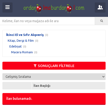
İkinci El ve Sıfır Alışveriş
(0)
Kitap, Dergi & Film
(0)
Edebiyat
(0)
Macera Romanı
(0)
SONUÇLARI FİLTRELE
İlan Başlığı
İlan bulunamadı.