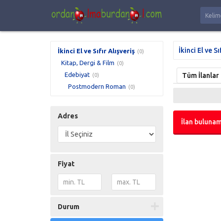
İkinci El ve Sı
İkinci El ve Sıfır Alışveriş
(0)
Kitap, Dergi & Film
(0)
Edebiyat
Tüm İlanlar
(0)
Postmodern Roman
(0)
Adres
İlan bulunam
Fiyat
Durum