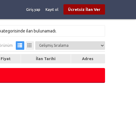
Ücretsiz İlan Ver
Giriş yap
Kayıt ol
kategorisinde ilan bulunamadı.
örünüm
Fiyat
İlan Tarihi
Adres