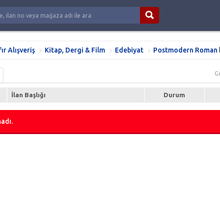
fır Alışveriş
Kitap, Dergi & Film
Edebiyat
Postmodern Roman
G
İlan Başlığı
Durum
adı.