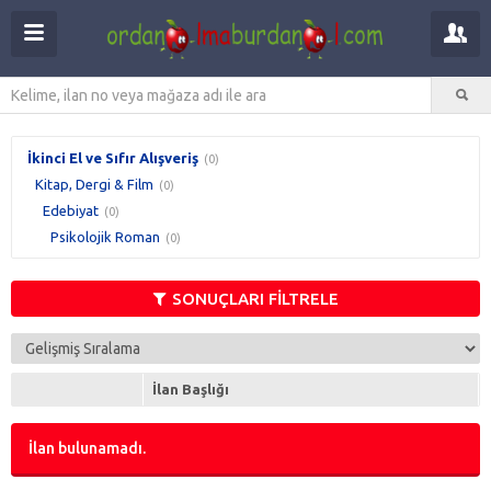
İkinci El ve Sıfır Alışveriş
(0)
Kitap, Dergi & Film
(0)
Edebiyat
(0)
Psikolojik Roman
(0)
SONUÇLARI FİLTRELE
İlan Başlığı
İlan bulunamadı.