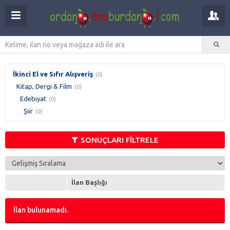
İkinci El ve Sıfır Alışveriş
(0)
Kitap, Dergi & Film
(0)
Edebiyat
(0)
Şiir
(0)
SONUÇLARI FİLTRELE
İlan Başlığı
İlan bulunamadı.