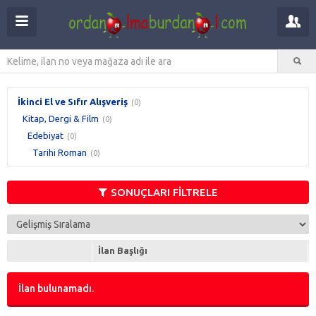
İkinci El ve Sıfır Alışveriş
(0)
Kitap, Dergi & Film
(0)
Edebiyat
(0)
Tarihi Roman
(0)
SONUÇLARI FİLTRELE
İlan Başlığı
İlan bulunamadı.