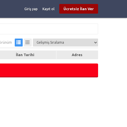
Ücretsiz İlan Ver
Giriş yap
Kayıt ol
örünüm
İlan Tarihi
Adres