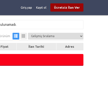
Ücretsiz İlan Ver
Giriş yap
Kayıt ol
bulunamadı.
örünüm
Fiyat
İlan Tarihi
Adres