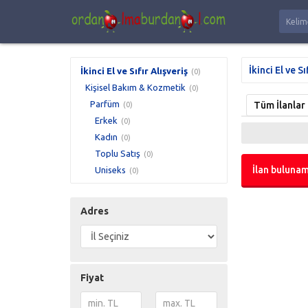
İkinci El ve Sı
İkinci El ve Sıfır Alışveriş
(0)
Kişisel Bakım & Kozmetik
(0)
Parfüm
Tüm İlanlar
(0)
Erkek
(0)
Kadın
(0)
Toplu Satış
(0)
İlan bulunam
Uniseks
(0)
Adres
Fiyat