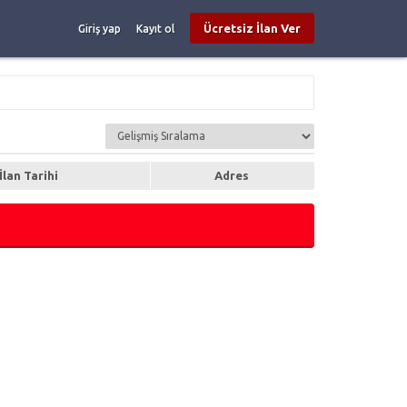
Ücretsiz İlan Ver
Giriş yap
Kayıt ol
İlan Tarihi
Adres