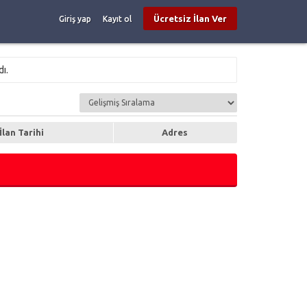
Ücretsiz İlan Ver
Giriş yap
Kayıt ol
ı.
İlan Tarihi
Adres