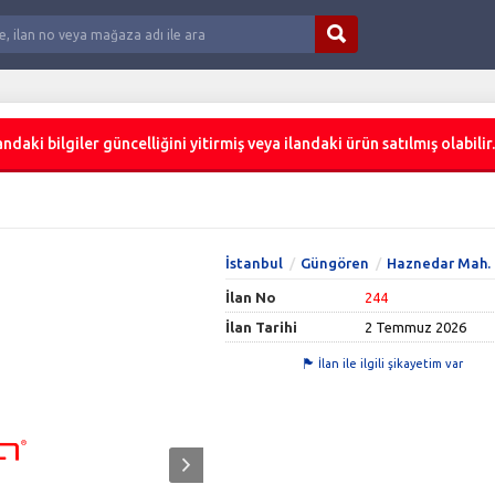
ndaki bilgiler güncelliğini yitirmiş veya ilandaki ürün satılmış olabilir.
İstanbul
Güngören
Haznedar Mah.
İlan No
244
İlan Tarihi
2 Temmuz 2026
İlan ile ilgili şikayetim var