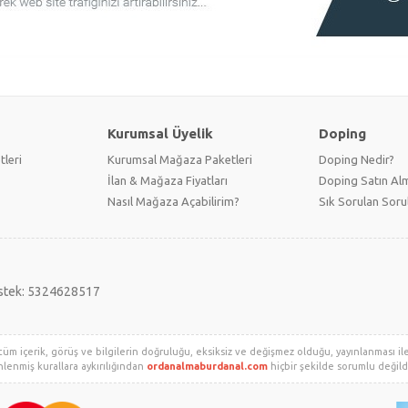
Kurumsal Üyelik
Doping
tleri
Kurumsal Mağaza Paketleri
Doping Nedir?
İlan & Mağaza Fiyatları
Doping Satın Alm
Nasıl Mağaza Açabilirim?
Sık Sorulan Soru
stek: 5324628517
tüm içerik, görüş ve bilgilerin doğruluğu, eksiksiz ve değişmez olduğu, yayınlanması ile i
enlenmiş kurallara aykırılığından
ordanalmaburdanal.com
hiçbir şekilde sorumlu değildir