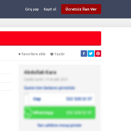
Ücretsiz İlan Ver
Giriş yap
Kayıt ol
Favorilere ekle
Yazdır
Abdullah Kara
Üyelik tarihi: 19 Aralık 2021
Üyenin tüm ilanlarını görüntüle
Cep
532 528 32 57
WhatsApp
532 528 32 57
İlan sahibine mesaj gönder