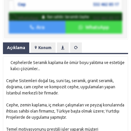
Cep
532 462 85 17
İlan sahibi: Seramik Cephe
WhatsApp
532 462 85 17
Ara
WhatsApp
İlan sahibine mesaj gönder
Açıklama
Konum
Cephelerde Seramik kaplama ile ömür boyu yalıtıma ve estetiğe
kalıcı çözümler...
Cephe Sistemleri doğal taş, suni taş, seramik, granit seramik,
doğrama, cam cephe ve kompozit cephe, uygulamaları yapan
İstanbul merkezli bir firmadır.
Cephe, zemin kaplama, iç mekan çalışmaları ve peyzaj konularında
ihtisas sahibi olan firmamız, Türkiye başta olmak üzere; Yurtdışı
Projelerde de uygulama yapmıştır.
Temel motivasyonunu prestijli işler yaparak müşteri