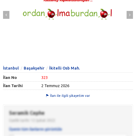
İstanbul
Başakşehir
İkitelli Osb Mah.
İlan No
323
İlan Tarihi
2 Temmuz 2026
İlan ile ilgili şikayetim var
Seramik Cephe
Üyelik tarihi: 12 Şubat 2022
Üyenin tüm ilanlarını görüntüle