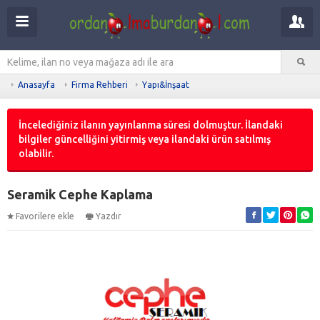
Anasayfa
Firma Rehberi
Yapı&İnşaat
İncelediğiniz ilanın yayınlanma süresi dolmuştur. İlandaki
bilgiler güncelliğini yitirmiş veya ilandaki ürün satılmış
olabilir.
Seramik Cephe Kaplama
Favorilere ekle
Yazdır