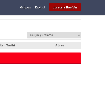
Ücretsiz İlan Ver
Giriş yap
Kayıt ol
İlan Tarihi
Adres