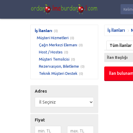
İş İlanları
M
İş İlanları
(0)
Müşteri Hizmetleri
(0)
Çağrı Merkezi Elemanı
Tüm İlanlar
(0)
Host / Hostes
(0)
İlan Başlığı
Müşteri Temsilcisi
(0)
Rezervasyon, Biletleme
(0)
İlan bulunam
Teknik Müşteri Destek
(0)
Adres
Fiyat