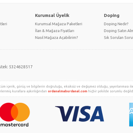
Kurumsal Üyelik
Doping
tleri
Kurumsal Mağaza Paketleri
Doping Nedir?
İlan & Mağaza Fiyatları
Doping Satın Alm
Nasıl Mağaza Açabilirim?
Sık Sorulan Soru
stek: 5324628517
tüm içerik, görüş ve bilgilerin doğruluğu, eksiksiz ve değişmez olduğu, yayınlanması ile i
enlenmiş kurallara aykırılığından
ordanalmaburdanal.com
hiçbir şekilde sorumlu değildir