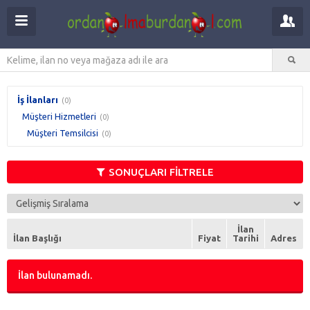
İş İlanları
(0)
Müşteri Hizmetleri
(0)
Müşteri Temsilcisi
(0)
SONUÇLARI FİLTRELE
İlan
İlan Başlığı
Fiyat
Tarihi
Adres
İlan bulunamadı.