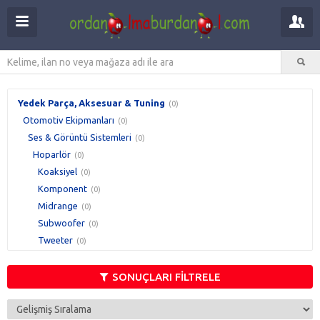
Yedek Parça, Aksesuar & Tuning
(0)
Otomotiv Ekipmanları
(0)
Ses & Görüntü Sistemleri
(0)
Hoparlör
(0)
Koaksiyel
(0)
Komponent
(0)
Midrange
(0)
Subwoofer
(0)
Tweeter
(0)
Woofer
(0)
SONUÇLARI FİLTRELE