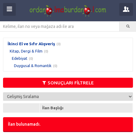
İkinci El ve Sıfır Alışveriş
(0)
Kitap, Dergi & Film
(0)
Edebiyat
(0)
Duygusal & Romantik
(0)
SONUÇLARI FİLTRELE
İlan Başlığı
İlan bulunamadı.