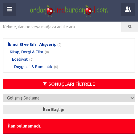
İkinci El ve Sıfır Alışveriş
(0)
Kitap, Dergi & Film
(0)
Edebiyat
(0)
Duygusal & Romantik
(0)
SONUÇLARI FİLTRELE
İlan Başlığı
İlan bulunamadı.